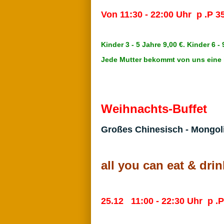
Von 11:30 - 22:00 Uhr
p .P 3
Kinder 3 - 5 Jahre 9,00 €. Kinder 6 -
Jede Mutter bekommt von uns eine 
Weihnachts-Buffet
Großes Chinesisch - Mongol
all you can eat & drin
25.12 11:00 - 22:30 Uhr p .P