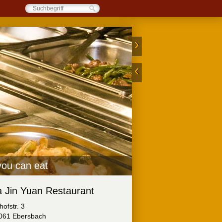
 you can eat
a Jin Yuan Restaurant
ofstr. 3
061 Ebersbach