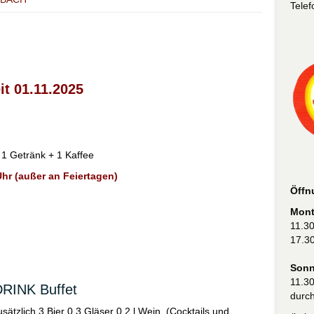
Telef
it 01.11.2025
 1 Getränk + 1 Kaffee
Uhr (außer an Feiertagen)
Öffn
Mont
11.30
17.30
Sonn
11.30
DRINK Buffet
durc
usätzlich 3 Bier 0,3 Gläser 0,2 l Wein. (Cocktails und