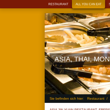
RESTAURANT
ALL YOU CAN EAT
ASIA, THAI, MON
Sie befinden sich hier:
Restaurant
/
ASIA JIN YUAN RESTAURANT, EBER