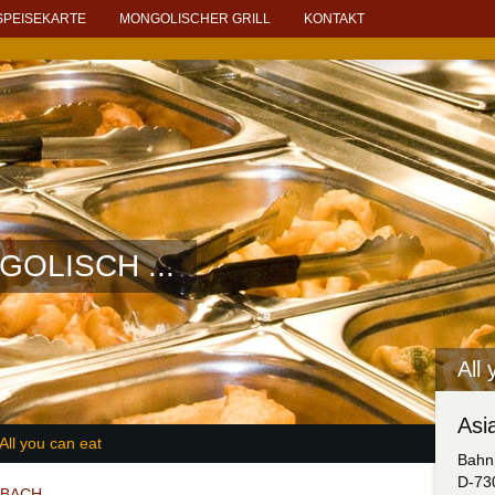
SPEISEKARTE
MONGOLISCHER GRILL
KONTAKT
GOLISCH ...
All
Asi
All you can eat
Bahnh
D-73
SBACH